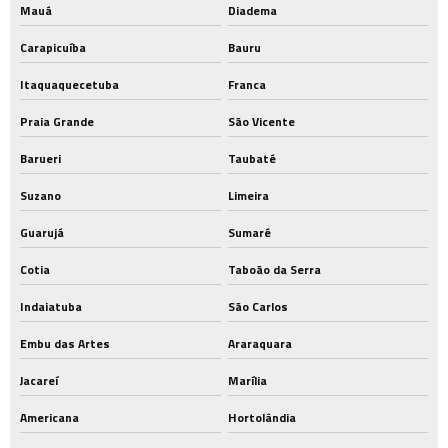
Mauá
Diadema
Carapicuíba
Bauru
Itaquaquecetuba
Franca
Praia Grande
São Vicente
Barueri
Taubaté
Suzano
Limeira
Guarujá
Sumaré
Cotia
Taboão da Serra
Indaiatuba
São Carlos
Embu das Artes
Araraquara
Jacareí
Marília
Americana
Hortolândia