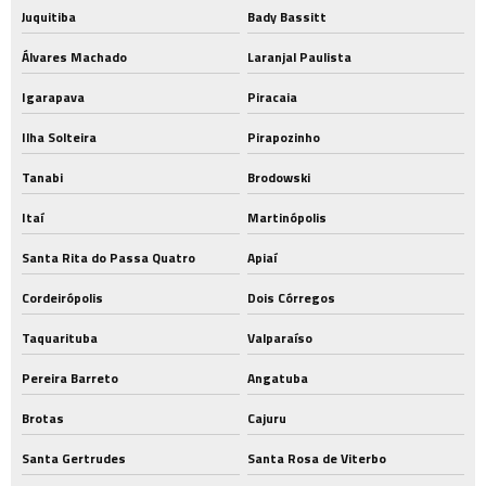
Juquitiba
Bady Bassitt
Álvares Machado
Laranjal Paulista
Igarapava
Piracaia
Ilha Solteira
Pirapozinho
Tanabi
Brodowski
Itaí
Martinópolis
Santa Rita do Passa Quatro
Apiaí
Cordeirópolis
Dois Córregos
Taquarituba
Valparaíso
Pereira Barreto
Angatuba
Brotas
Cajuru
Santa Gertrudes
Santa Rosa de Viterbo