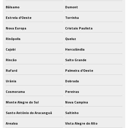
Bálsamo
Dumont
Estrela d'Oeste
Torrinha
Nova Europa
Cristais Paulista
Rinópolis
Queluz
Cajobi
Herculândia
Rincão
Salto Grande
Rafard
Palmeira d'Oeste
Urânia
Dobrada
Cosmorama
Pereiras
Monte Alegre do Sul
Nova Campina
Santo Antônio do Aracanguá
Saltinho
Arealva
Vista Alegre do Alto