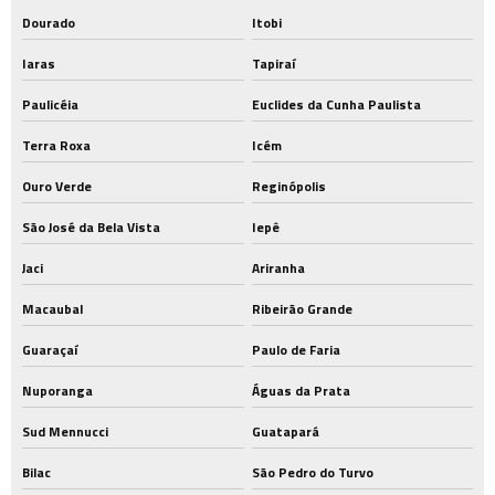
Dourado
Itobi
Iaras
Tapiraí
Paulicéia
Euclides da Cunha Paulista
Terra Roxa
Icém
Ouro Verde
Reginópolis
São José da Bela Vista
Iepê
Jaci
Ariranha
Macaubal
Ribeirão Grande
Guaraçaí
Paulo de Faria
Nuporanga
Águas da Prata
Sud Mennucci
Guatapará
Bilac
São Pedro do Turvo