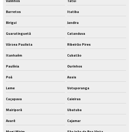
Valinhos
Tatuí
Barretos
Itatiba
Birigui
Jandira
Guaratinguetá
Catanduva
Várzea Paulista
Ribeirão Pires
Itanhaém
Cubatão
Paulínia
Ourinhos
Poá
Assis
Leme
Votuporanga
Caçapava
Caieiras
Mairiporã
Ubatuba
Avaré
Cajamar
Mogi Mirim
São João da Boa Vista