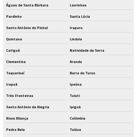
Águas de Santa Bárbara
Lavrinhas
Pardinho
Santa Lúcia
Santo Antônio do Pinhal
Irapuru
Quintana
Lindoia
Catiguá
Natividade da Serra
Clementina
Arandu
Taquarivaí
Barra do Turvo
Irapuã
Ipeúna
Três Fronteiras
Tuiuti
Santo Antônio da Alegria
Ipiguá
Nova Aliança
Colômbia
Pedra Bela
Taiúva