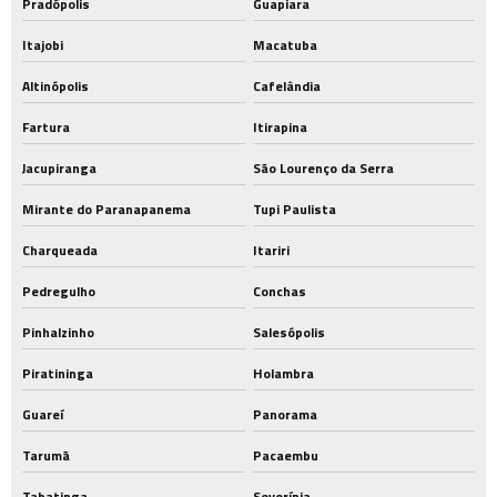
Pradópolis
Guapiara
Itajobi
Macatuba
Altinópolis
Cafelândia
Fartura
Itirapina
Jacupiranga
São Lourenço da Serra
Mirante do Paranapanema
Tupi Paulista
Charqueada
Itariri
Pedregulho
Conchas
Pinhalzinho
Salesópolis
Piratininga
Holambra
Guareí
Panorama
Tarumã
Pacaembu
Tabatinga
Severínia