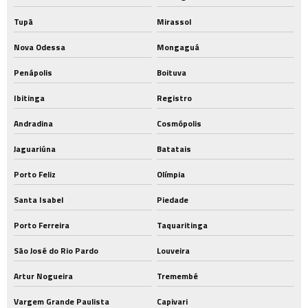
Tupã
Mirassol
Nova Odessa
Mongaguá
Penápolis
Boituva
Ibitinga
Registro
Andradina
Cosmópolis
Jaguariúna
Batatais
Porto Feliz
Olímpia
Santa Isabel
Piedade
Porto Ferreira
Taquaritinga
São José do Rio Pardo
Louveira
Artur Nogueira
Tremembé
Vargem Grande Paulista
Capivari