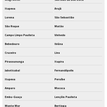
Itapeva
Arujá
Lorena
São Sebastião
São Roque
Matão
Campo Limpo Paulista
Vinhedo
Bebedouro
Ibiúna
Cruzeiro
Lins
Pirassununga
Itapira
Jaboticabal
Fernandópolis
Itupeva
Peruíbe
Amparo
Mococa
Embu-Guaçu
Lençóis Paulista
Monte Mor
Bertioga