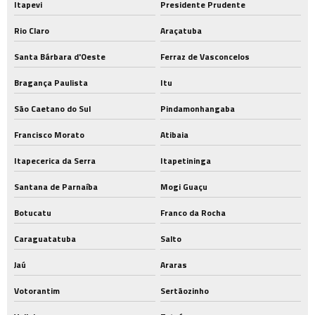
Itapevi
Presidente Prudente
Rio Claro
Araçatuba
Santa Bárbara d'Oeste
Ferraz de Vasconcelos
Bragança Paulista
Itu
São Caetano do Sul
Pindamonhangaba
Francisco Morato
Atibaia
Itapecerica da Serra
Itapetininga
Santana de Parnaíba
Mogi Guaçu
Botucatu
Franco da Rocha
Caraguatatuba
Salto
Jaú
Araras
Votorantim
Sertãozinho