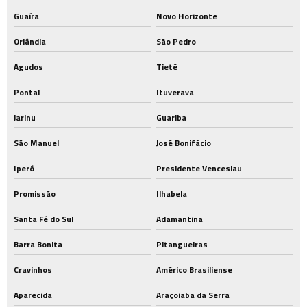
Guaíra
Novo Horizonte
Orlândia
São Pedro
Agudos
Tietê
Pontal
Ituverava
Jarinu
Guariba
São Manuel
José Bonifácio
Iperó
Presidente Venceslau
Promissão
Ilhabela
Santa Fé do Sul
Adamantina
Barra Bonita
Pitangueiras
Cravinhos
Américo Brasiliense
Aparecida
Araçoiaba da Serra