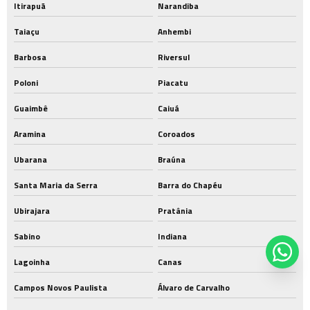
Itirapuã
Narandiba
Taiaçu
Anhembi
Barbosa
Riversul
Poloni
Piacatu
Guaimbê
Caiuá
Aramina
Coroados
Ubarana
Braúna
Santa Maria da Serra
Barra do Chapéu
Ubirajara
Pratânia
Sabino
Indiana
Lagoinha
Canas
Campos Novos Paulista
Álvaro de Carvalho