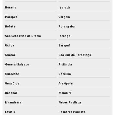
Roseira
Igaratá
Parapuã
Vargem
Bofete
Porangaba
São Sebastião da Grama
Iacanga
Uchoa
Sarapuí
Guaraci
São Luiz do Paraitinga
General Salgado
Riolândia
Ouroeste
Getulina
Vera Cruz
Areiópolis
Bananal
Manduri
Nhandeara
Neves Paulista
Lavínia
Palmares Paulista