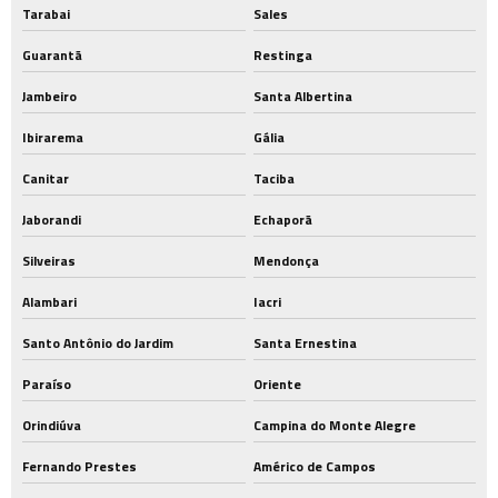
Tarabai
Sales
Guarantã
Restinga
Jambeiro
Santa Albertina
Ibirarema
Gália
Canitar
Taciba
Jaborandi
Echaporã
Silveiras
Mendonça
Alambari
Iacri
Santo Antônio do Jardim
Santa Ernestina
Paraíso
Oriente
Orindiúva
Campina do Monte Alegre
Fernando Prestes
Américo de Campos