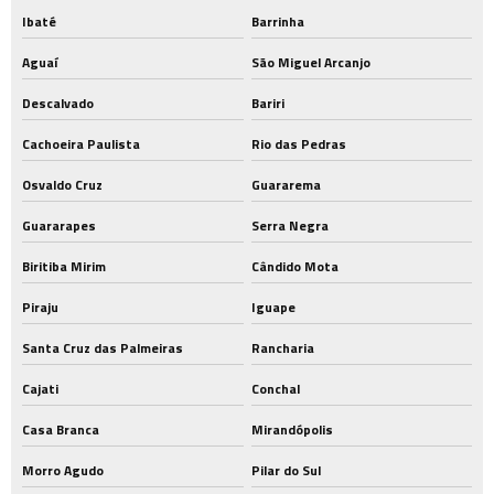
Ibaté
Barrinha
Aguaí
São Miguel Arcanjo
Descalvado
Bariri
Cachoeira Paulista
Rio das Pedras
Osvaldo Cruz
Guararema
Guararapes
Serra Negra
Biritiba Mirim
Cândido Mota
Piraju
Iguape
Santa Cruz das Palmeiras
Rancharia
Cajati
Conchal
Casa Branca
Mirandópolis
Morro Agudo
Pilar do Sul