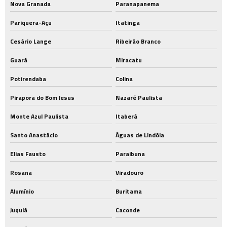
Nova Granada
Paranapanema
Pariquera-Açu
Itatinga
Cesário Lange
Ribeirão Branco
Guará
Miracatu
Potirendaba
Colina
Pirapora do Bom Jesus
Nazaré Paulista
Monte Azul Paulista
Itaberá
Santo Anastácio
Águas de Lindóia
Elias Fausto
Paraibuna
Rosana
Viradouro
Alumínio
Buritama
Juquiá
Caconde