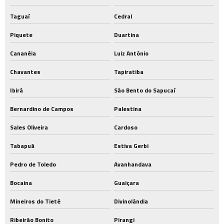
Taguaí
Cedral
Piquete
Duartina
Cananéia
Luiz Antônio
Chavantes
Tapiratiba
Ibirá
São Bento do Sapucaí
Bernardino de Campos
Palestina
Sales Oliveira
Cardoso
Tabapuã
Estiva Gerbi
Pedro de Toledo
Avanhandava
Bocaina
Guaiçara
Mineiros do Tietê
Divinolândia
Ribeirão Bonito
Pirangi