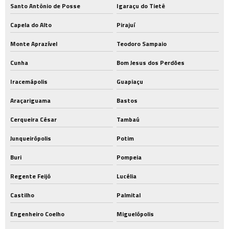
Santo Antônio de Posse
Igaraçu do Tietê
Capela do Alto
Pirajuí
Monte Aprazível
Teodoro Sampaio
Cunha
Bom Jesus dos Perdões
Iracemápolis
Guapiaçu
Araçariguama
Bastos
Cerqueira César
Tambaú
Junqueirópolis
Potim
Buri
Pompeia
Regente Feijó
Lucélia
Castilho
Palmital
Engenheiro Coelho
Miguelópolis